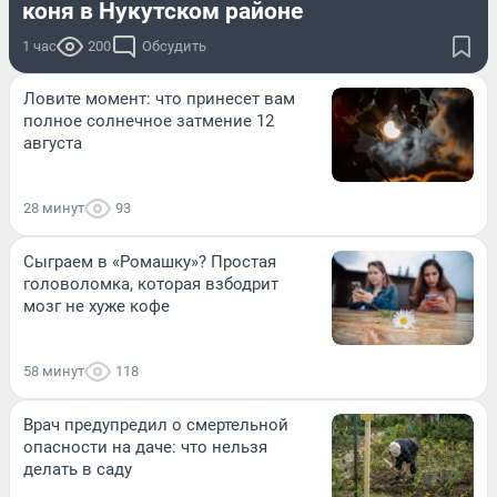
коня в Нукутском районе
1 час
200
Обсудить
Ловите момент: что принесет вам
полное солнечное затмение 12
августа
28 минут
93
Сыграем в «Ромашку»? Простая
головоломка, которая взбодрит
мозг не хуже кофе
58 минут
118
Врач предупредил о смертельной
опасности на даче: что нельзя
делать в саду