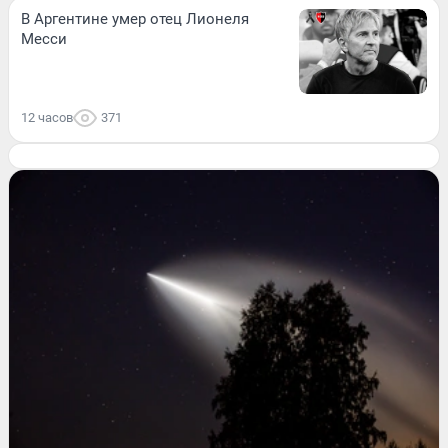
В Аргентине умер отец Лионеля
Месси
12 часов
371