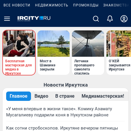
ВСЕ НОВОСТИ
НЕДВИЖИМОСТЬ
ПРОМОКОДЫ
ЗНАКОМСТВА
Бесплатная
Мост в
Летчики
О`КЕЙ
мастерская для
Шаманке
пропавшего
закрывается
медиа в
закрыли
самолета
Иркутске
Иркутске
спаслись
Новости Иркутска
Главное
Видео
В стране
Медиамастерская!
«У меня впервые в жизни такое». Комику Азамату
Мусагалиеву подарили коня в Нукутском районе
Как сотни стробоскопов. Иркутяне вечером пятницы