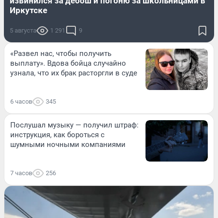
извинился за дебош и погоню за школьницами в
Иркутске
5 августа
1 291
9
«Развел нас, чтобы получить
выплату». Вдова бойца случайно
узнала, что их брак расторгли в суде
6 часов
345
Послушал музыку — получил штраф:
инструкция, как бороться с
шумными ночными компаниями
7 часов
256