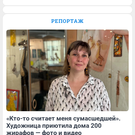
Семья сбежала из города, чтобы
выращивать страусов. Видео
РЕПОРТАЖ
Обсудить
Обсудить
4
Обсудить
«Кто-то считает меня сумасшедшей».
2
Обсудить
2
Обсудить
Художница приютила дома 200
жирафов — фото и видео