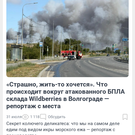
1
Обсудить
Обсудить
2
Обсудить
«Страшно, жить-то хочется». Что
4
Обсудить
1
Обсудить
происходит вокруг атакованного БПЛА
склада Wildberries в Волгограде —
репортаж с места
31 июля
1 118
Обсудить
Секрет колючего деликатеса: что мы на самом деле
едим под видом икры морского ежа — репортаж с