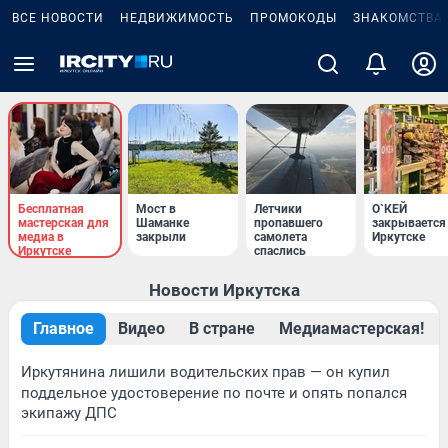
ВСЕ НОВОСТИ
НЕДВИЖИМОСТЬ
ПРОМОКОДЫ
ЗНАКОМСТВА
Бесплатная
Мост в
Летчики
О`КЕЙ
мастерская для
Шаманке
пропавшего
закрывается
медиа в
закрыли
самолета
Иркутске
Иркутске
спаслись
Новости Иркутска
Главное
Видео
В стране
Медиамастерская!
Иркутянина лишили водительских прав — он купил
поддельное удостоверение по почте и опять попался
экипажу ДПС