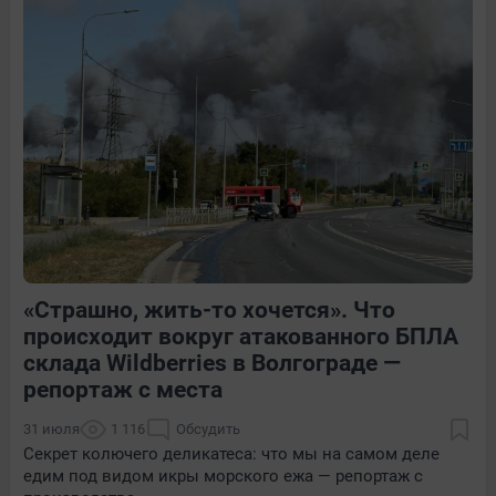
1
Обсудить
Обсудить
2
Обсудить
«Страшно, жить-то хочется». Что
4
Обсудить
1
Обсудить
происходит вокруг атакованного БПЛА
склада Wildberries в Волгограде —
репортаж с места
31 июля
1 116
Обсудить
Секрет колючего деликатеса: что мы на самом деле
едим под видом икры морского ежа — репортаж с