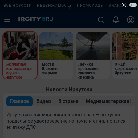
ВСЕ НОВОСТИ
НЕДВИЖИМОСТЬ
ПРОМОКОДЫ
ЗНАКОМСТВА
Бесплатная
Мост в
Летчики
О`КЕЙ
мастерская для
Шаманке
пропавшего
закрывается
медиа в
закрыли
самолета
Иркутске
Иркутске
спаслись
Новости Иркутска
Главное
Видео
В стране
Медиамастерская!
Иркутянина лишили водительских прав — он купил
поддельное удостоверение по почте и опять попался
экипажу ДПС