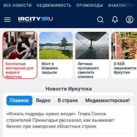
ВСЕ НОВОСТИ
НЕДВИЖИМОСТЬ
ПРОМОКОДЫ
ЗНАКОМСТВА
Бесплатная
Мост в
Летчики
О`КЕЙ
мастерская для
Шаманке
пропавшего
закрывается
медиа в
закрыли
самолета
Иркутске
Иркутске
спаслись
Новости Иркутска
Главное
Видео
В стране
Медиамастерская!
«Искать подряды нужно везде». Глава Союза
строителей Приангарья рассказал, как выживает
бизнес при заморозке областных строек